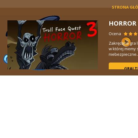
STRONA GŁ
HORROR 
Ocena
Zakręcona gra l
k.
w której memy s
niebezpieczne..
GRAJ 