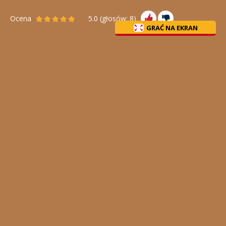
Ocena
5.0
(głosów:
8
)
GRAĆ NA EKRAN